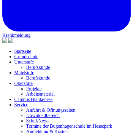
Krankmeldung
Startseite
Grundschule
Unterstufe
Berufskunde
Mittelstufe
Berufskunde
Oberstufe
Projekte
Arbeitsmaterial
Campus Blankenese
Service
Anfahrt & Öffnungszeiten
Downloadbereich
Schul-News
Termine der Bugenhagenschule im Hessepark
Anmeldung & Kosten